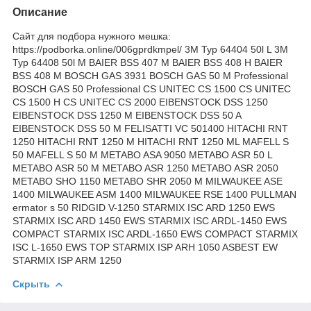
Описание
Сайт для подбора нужного мешка:
https://podborka.online/006gprdkmpel/ 3M Typ 64404 50l L 3M
Typ 64408 50l M BAIER BSS 407 M BAIER BSS 408 H BAIER
BSS 408 M BOSCH GAS 3931 BOSCH GAS 50 M Professional
BOSCH GAS 50 Professional CS UNITEC CS 1500 CS UNITEC
CS 1500 H CS UNITEC CS 2000 EIBENSTOCK DSS 1250
EIBENSTOCK DSS 1250 M EIBENSTOCK DSS 50 A
EIBENSTOCK DSS 50 M FELISATTI VC 501400 HITACHI RNT
1250 HITACHI RNT 1250 M HITACHI RNT 1250 ML MAFELL S
50 MAFELL S 50 M METABO ASA 9050 METABO ASR 50 L
METABO ASR 50 M METABO ASR 1250 METABO ASR 2050
METABO SHO 1150 METABO SHR 2050 M MILWAUKEE ASE
1400 MILWAUKEE ASM 1400 MILWAUKEE RSE 1400 PULLMAN
ermator s 50 RIDGID V-1250 STARMIX ISC ARD 1250 EWS
STARMIX ISC ARD 1450 EWS STARMIX ISC ARDL-1450 EWS
COMPACT STARMIX ISC ARDL-1650 EWS COMPACT STARMIX
ISC L-1650 EWS TOP STARMIX ISP ARH 1050 ASBEST EW
STARMIX ISP ARM 1250
Скрыть