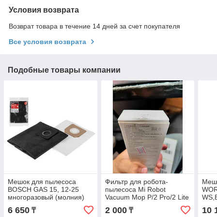
Условия возврата
Возврат товара в течение 14 дней за счет покупателя
Все условия возврата
Подобные товары компании
Мешок для пылесоса
Фильтр для робота-
Меш
BOSCH GAS 15, 12-25
пылесоса Mi Robot
WOR
многоразовый (молния)
Vacuum Mop P/2 Pro/2 Lite
WS,
GEPARD
(2 шт в упаковке)
35,
6 650
2 000
10 
₸
₸
VC3