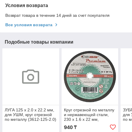
Условия возврата
Возврат товара в течение 14 дней за счет покупателя
Все условия возврата
Подобные товары компании
ЛУГА 125 x 2.0 x 22.2 мм,
Круг отрезной по металлу
ЗУБР
для УШМ, круг отрезной
и нержавеющей стали,
для 
по металлу (3612-125-2.0)
230 х 1.6 х 22 мм,
по м
Премиум "Луга"
1.0)
940
₸