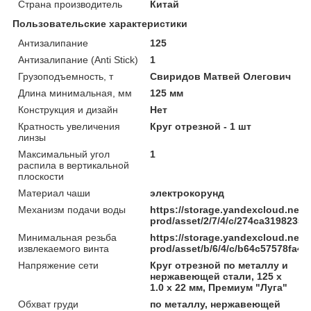
Страна производитель
Китай
Пользовательские характеристики
Антизалипание
125
Антизалипание (Anti Stick)
1
Грузоподъемность, т
Свиридов Матвей Олегович
Длина минимальная, мм
125 мм
Конструкция и дизайн
Нет
Кратность увеличения
Круг отрезной - 1 шт
линзы
Максимальный угол
1
распила в вертикальной
плоскости
Материал чаши
электрокорунд
Механизм подачи воды
https://storage.yandexcloud.net/
prod/asset/2/7/4/c/274ca319823
Минимальная резьба
https://storage.yandexcloud.net/
извлекаемого винта
prod/asset/b/6/4/c/b64c57578fa
Напряжение сети
Круг отрезной по металлу и
нержавеющей стали, 125 х
1.0 х 22 мм, Премиум "Луга"
Обхват груди
по металлу, нержавеющей