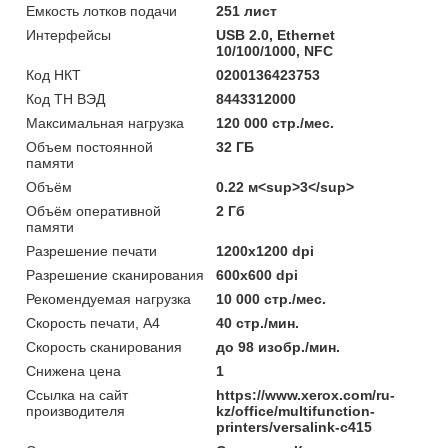
Емкость лотков подачи
251 лист
Интерфейсы
USB 2.0, Ethernet
10/100/1000, NFC
Код НКТ
0200136423753
Код ТН ВЭД
8443312000
Максимальная нагрузка
120 000 стр./мес.
Объем постоянной
32 ГБ
памяти
Объём
0.22 м<sup>3</sup>
Объём оперативной
2 Гб
памяти
Разрешение печати
1200x1200 dpi
Разрешение сканирования
600x600 dpi
Рекомендуемая нагрузка
10 000 стр./мес.
Скорость печати, А4
40 стр./мин.
Скорость сканирования
до 98 изобр./мин.
Снижена цена
1
Ссылка на сайт
https://www.xerox.com/ru-
производителя
kz/office/multifunction-
printers/versalink-c415