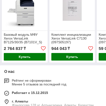
Базовый модуль МФУ
Комплект инициализации
Комп
Xerox VersaLink
Xerox VersaLink C7130
Xero
B7125/30/35 (B7101V_S)
(097S05197)
(097
Напольная конфигурация
2 764 837
944 043
59 
₸
₸
с тумбой + лоток
Купить
Купить
О нас
Рейтинг не сформирован
Менее 5 отзывов за последний год
Работает с 15.12.2015
г. Алматы
Жандосова 128 уг. Алтынсарина, Алматы, Казахстан