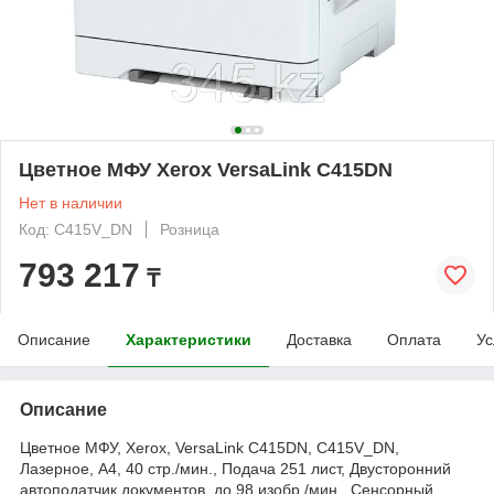
Цветное МФУ Xerox VersaLink C415DN
Нет в наличии
Код: C415V_DN
Розница
793 217
₸
Описание
Характеристики
Доставка
Оплата
Ус
Описание
Цветное МФУ, Xerox, VersaLink C415DN, C415V_DN,
Лазерное, А4, 40 стр./мин., Подача 251 лист, Двусторонний
автоподатчик документов, до 98 изобр./мин., Сенсорный