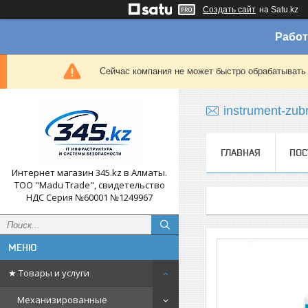
Создать сайт
на Satu.kz
Работ
Сейчас компания не может быстро обрабатывать 
instrument-zub
ГЛАВНАЯ
ПОС
Интернет магазин 345.kz в Алматы.
ТОО "Madu Trade", свидетельство
НДС Серия №60001 №1249967
★ Товары и услуги
Механизированные