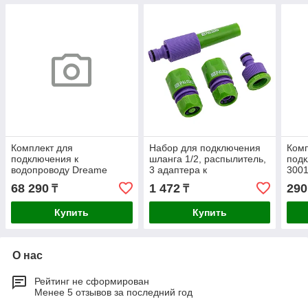
Комплект для
Набор для подключения
Комп
подключения к
шланга 1/2, распылитель,
подк
водопроводу Dreame
3 адаптера к
3001
RAW4
распылителю Palisad
TX 3
68 290
1 472
290
₸
₸
Купить
Купить
О нас
Рейтинг не сформирован
Менее 5 отзывов за последний год