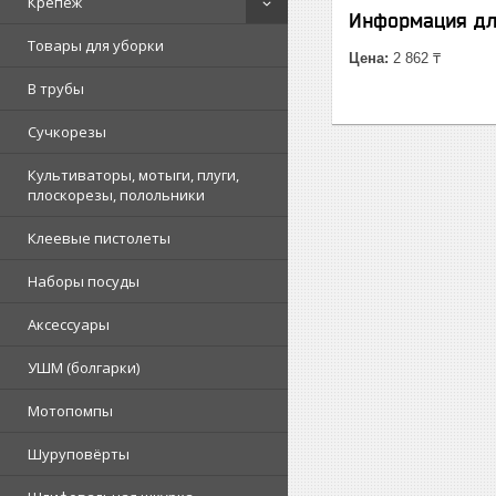
Крепеж
Информация дл
Товары для уборки
Цена:
2 862 ₸
В трубы
Сучкорезы
Культиваторы, мотыги, плуги,
плоскорезы, полольники
Клеевые пистолеты
Наборы посуды
Аксессуары
УШМ (болгарки)
Мотопомпы
Шуруповёрты