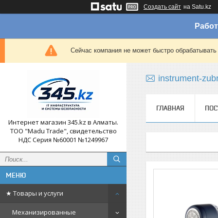
Создать сайт
на Satu.kz
Работ
Сейчас компания не может быстро обрабатывать 
instrument-zub
ГЛАВНАЯ
ПОС
Интернет магазин 345.kz в Алматы.
ТОО "Madu Trade", свидетельство
НДС Серия №60001 №1249967
★ Товары и услуги
Механизированные