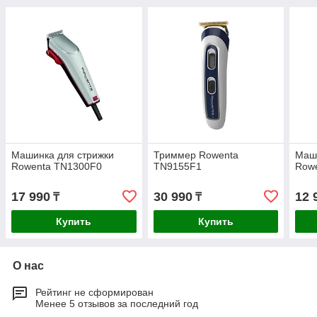
Машинка для стрижки
Триммер Rowenta
Маши
Rowenta TN1300F0
TN9155F1
Row
17 990
30 990
12 
₸
₸
Купить
Купить
О нас
Рейтинг не сформирован
Менее 5 отзывов за последний год