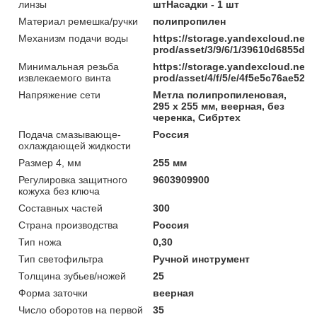
линзы
штНасадки - 1 шт
Материал ремешка/ручки
полипропилен
Механизм подачи воды
https://storage.yandexcloud.net/
prod/asset/3/9/6/1/39610d6855d
Минимальная резьба
https://storage.yandexcloud.net/
извлекаемого винта
prod/asset/4/f/5/e/4f5e5c76ae52
Напряжение сети
Метла полипропиленовая,
295 х 255 мм, веерная, без
черенка, Сибртех
Подача смазывающе-
Россия
охлаждающей жидкости
Размер 4, мм
255 мм
Регулировка защитного
9603909900
кожуха без ключа
Составных частей
300
Страна производства
Россия
Тип ножа
0,30
Тип светофильтра
Ручной инструмент
Толщина зубьев/ножей
25
Форма заточки
веерная
Число оборотов на первой
35