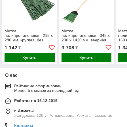
Метла
Метла
Мет
полипропиленовая, 215 х
полипропиленовая, 345 х
поли
280 мм, круглая, без
200 х 1420 мм, веерная
160 
черенка, Сибртех
распушенная,
расп
1 142
3 708
1 3
₸
₸
деревянный черенок,
чере
Сибртех
Купить
Купить
О нас
Рейтинг не сформирован
Менее 5 отзывов за последний год
Работает с 15.12.2015
г. Алматы
Жандосова 128 уг. Алтынсарина, Алматы, Казахстан
Контакты