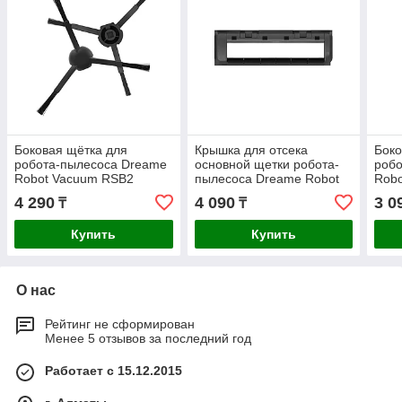
Боковая щётка для
Крышка для отсека
Боко
робота-пылесоса Dreame
основной щетки робота-
роб
Robot Vacuum RSB2
пылесоса Dreame Robot
Rob
Vacuum RBG13
4 290
4 090
3 0
₸
₸
Купить
Купить
О нас
Рейтинг не сформирован
Менее 5 отзывов за последний год
Работает с 15.12.2015