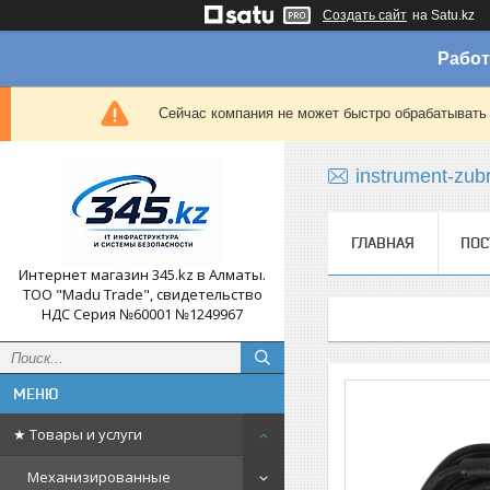
Создать сайт
на Satu.kz
Работ
Сейчас компания не может быстро обрабатывать 
instrument-zub
ГЛАВНАЯ
ПОС
Интернет магазин 345.kz в Алматы.
ТОО "Madu Trade", свидетельство
НДС Серия №60001 №1249967
★ Товары и услуги
Механизированные