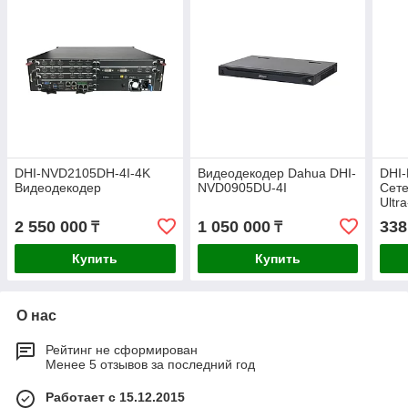
DHI-NVD2105DH-4I-4K
Видеодекодер Dahua DHI-
DHI
Видеодекодер
NVD0905DU-4I
Сете
Ultr
2 550 000
1 050 000
338
₸
₸
Купить
Купить
О нас
Рейтинг не сформирован
Менее 5 отзывов за последний год
Работает с 15.12.2015