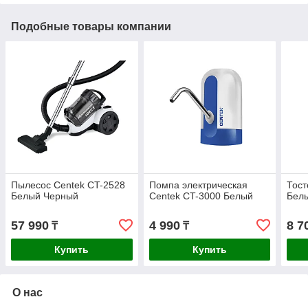
Подобные товары компании
Пылесос Centek CT-2528
Помпа электрическая
Тос
Белый Черный
Centek CT-3000 Белый
Бел
57 990
4 990
8 7
₸
₸
Купить
Купить
О нас