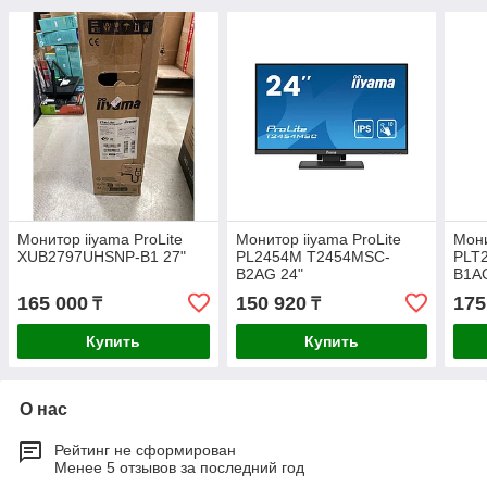
Монитор iiyama ProLite
Монитор iiyama ProLite
Мони
XUB2797UHSNP-B1 27"
PL2454M T2454MSC-
PLT
B2AG 24"
B1AG
165 000
150 920
175
₸
₸
Купить
Купить
О нас
Рейтинг не сформирован
Менее 5 отзывов за последний год