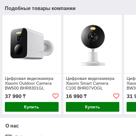
Подобные товары компании
Цифровая видеокамера
Цифровая видеокамера
Циф
Xiaomi Outdoor Camera
Xiaomi Smart Camera
Xiao
BW500 BHR8301GL
C100 BHR07VOGL
BW3
37 990
16 990
31 
₸
₸
Купить
Купить
О нас