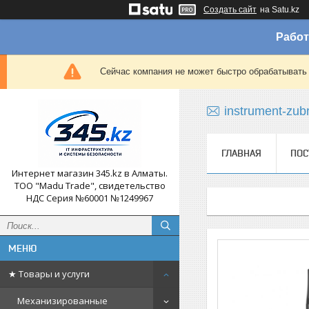
Создать сайт
на Satu.kz
Работ
Сейчас компания не может быстро обрабатывать 
instrument-zub
ГЛАВНАЯ
ПОС
Интернет магазин 345.kz в Алматы.
ТОО "Madu Trade", свидетельство
НДС Серия №60001 №1249967
★ Товары и услуги
Механизированные