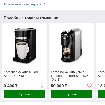
Все условия возврата
Подобные товары компании
Кофеварка капельная
Кофеварка капсульно-
Кофе
Kitfort КТ-7187
рожковая Kitfort КТ-7508
Kitf
"3 в 1"
9 490
50 990
12 
₸
₸
Купить
Купить