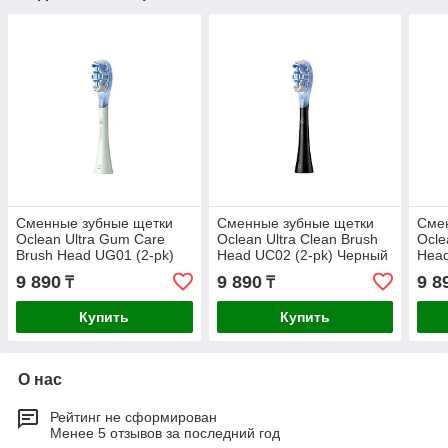
Сменные зубные щетки
Сменные зубные щетки
Сме
Oclean Ultra Gum Care
Oclean Ultra Clean Brush
Ocle
Brush Head UG01 (2-pk)
Head UC02 (2-pk) Черный
Head
Зеленый
Зел
9 890
9 890
9 8
₸
₸
Купить
Купить
О нас
Рейтинг не сформирован
Менее 5 отзывов за последний год