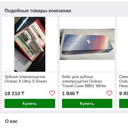
Подобные товары компании
Зубная электрощетка
Кейс для зубных
Сме
Oclean X Ultra S Green
электрощеток Oclean
Ocle
Travel Case BB01 White
Head
Grey
18 210
1 846
9 8
₸
₸
Купить
Купить
О нас