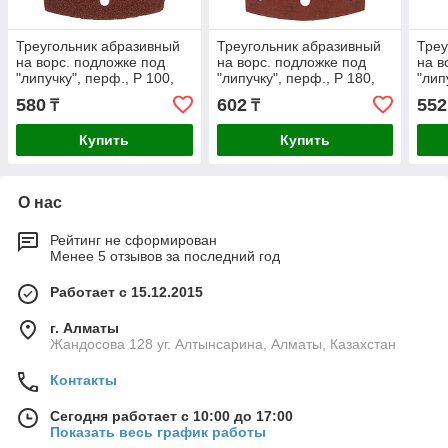
Треугольник абразивный
Треугольник абразивный
Треу
на ворc. подложке под
на ворc. подложке под
на в
"липучку", перф., P 100,
"липучку", перф., P 180,
"лип
150х150х100 мм, 5 шт.
150х150х100 мм, 5 шт.
150х
580
602
552
₸
₸
Denzel
Denzel
Denz
Купить
Купить
О нас
Рейтинг не сформирован
Менее 5 отзывов за последний год
Работает с 15.12.2015
г. Алматы
Жандосова 128 уг. Алтынсарина, Алматы, Казахстан
Контакты
Сегодня работает с 10:00 до 17:00
Показать весь график работы