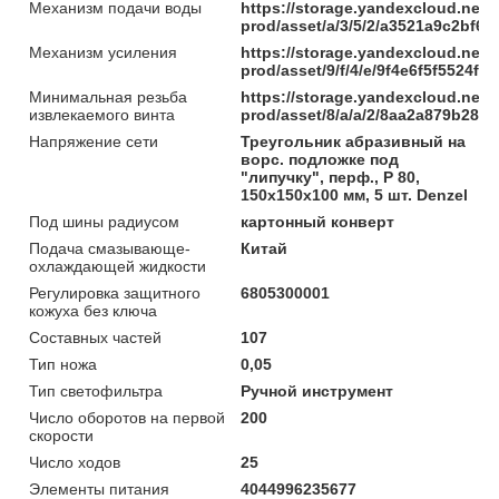
Механизм подачи воды
https://storage.yandexcloud.net/
prod/asset/a/3/5/2/a3521a9c2bf6
Механизм усиления
https://storage.yandexcloud.net/
prod/asset/9/f/4/e/9f4e6f5f5524
Минимальная резьба
https://storage.yandexcloud.net/
извлекаемого винта
prod/asset/8/a/a/2/8aa2a879b285
Напряжение сети
Треугольник абразивный на
ворc. подложке под
"липучку", перф., P 80,
150х150х100 мм, 5 шт. Denzel
Под шины радиусом
картонный конверт
Подача смазывающе-
Китай
охлаждающей жидкости
Регулировка защитного
6805300001
кожуха без ключа
Составных частей
107
Тип ножа
0,05
Тип светофильтра
Ручной инструмент
Число оборотов на первой
200
скорости
Число ходов
25
Элементы питания
4044996235677