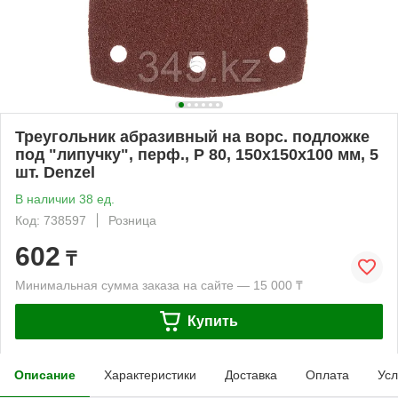
Треугольник абразивный на ворc. подложке
под "липучку", перф., P 80, 150х150х100 мм, 5
шт. Denzel
В наличии 38 ед.
Код: 738597
Розница
602
₸
Минимальная сумма заказа на сайте — 15 000 ₸
Купить
Описание
Характеристики
Доставка
Оплата
Усл