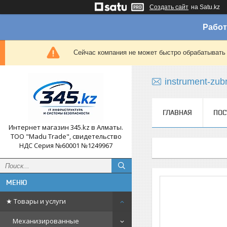
Создать сайт
на Satu.kz
Работ
Сейчас компания не может быстро обрабатывать 
instrument-zub
ГЛАВНАЯ
ПОС
Интернет магазин 345.kz в Алматы.
ТОО "Madu Trade", свидетельство
НДС Серия №60001 №1249967
★ Товары и услуги
Механизированные