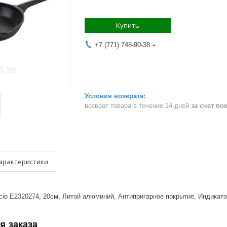
Купить
+7 (771) 748-90-38
возврат товара в течение 14 дней
за счет по
арактеристики
licio E2320274, 20см, Литой алюминий, Антипригарное покрытие, Индика
я заказа