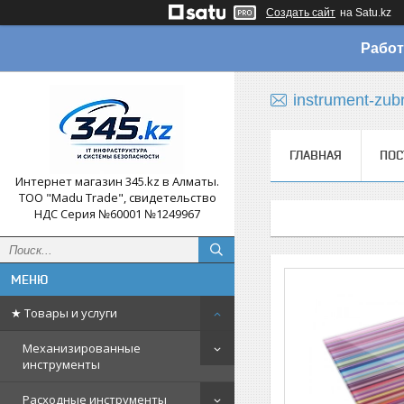
Создать сайт
на Satu.kz
Работ
instrument-zub
ГЛАВНАЯ
ПОС
Интернет магазин 345.kz в Алматы.
ТОО "Madu Trade", свидетельство
НДС Серия №60001 №1249967
★ Товары и услуги
Механизированные
инструменты
Расходные инструменты