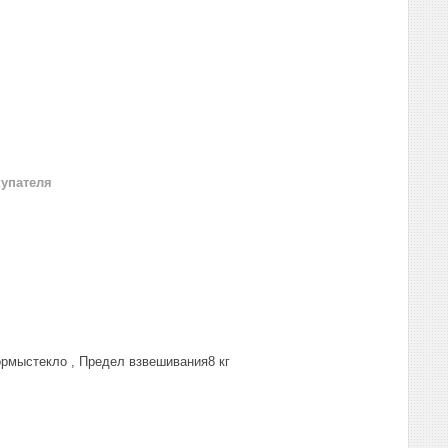
купателя
ормыстекло , Предел взвешивания8 кг