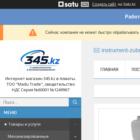
Создать сайт
на Satu.kz
Работ
Сейчас компания не может быстро обрабатывать 
instrument-zub
ГЛАВНАЯ
ПОС
Интернет магазин 345.kz в Алматы.
ТОО "Madu Trade", свидетельство
НДС Серия №60001 №1249967
★ Товары и услуги
Механизированные