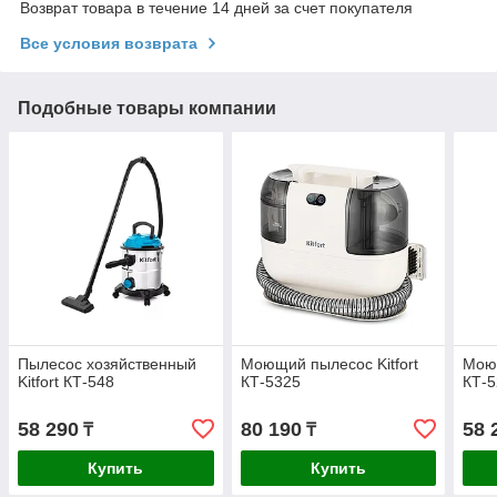
Возврат товара в течение 14 дней за счет покупателя
Все условия возврата
Подобные товары компании
Пылесос хозяйственный
Моющий пылесос Kitfort
Моющ
Kitfort КТ-548
КТ-5325
КТ-
58 290
80 190
58 
₸
₸
Купить
Купить