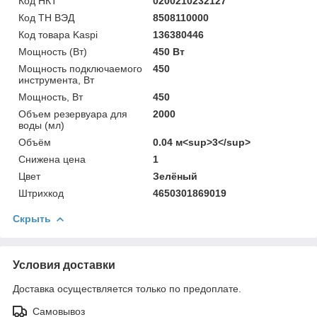
Код НКТ
0200210232127
Код ТН ВЭД
8508110000
Код товара Kaspi
136380446
Мощность (Bт)
450 Вт
Мощность подключаемого
450
инструмента, Вт
Мощность, Вт
450
Объем резервуара для
2000
воды (мл)
Объём
0.04 м<sup>3</sup>
Снижена цена
1
Цвет
Зелёный
Штрихкод
4650301869019
Скрыть
Условия доставки
Доставка осуществляется только по предоплате.
Самовывоз