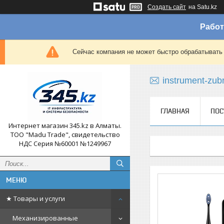
Создать сайт
на Satu.kz
Работ
Сейчас компания не может быстро обрабатывать 
instrument-zub
ГЛАВНАЯ
ПОС
Интернет магазин 345.kz в Алматы.
ТОО "Madu Trade", свидетельство
НДС Серия №60001 №1249967
★ Товары и услуги
Механизированные