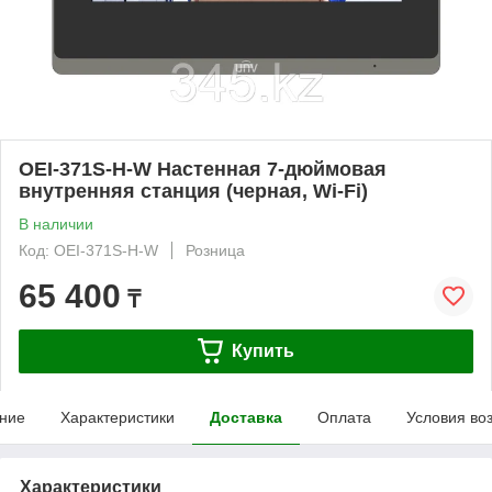
OEI-371S-H-W Настенная 7-дюймовая
внутренняя станция (черная, Wi-Fi)
В наличии
Код: OEI-371S-H-W
Розница
65 400
₸
Купить
ние
Характеристики
Доставка
Оплата
Условия во
Характеристики