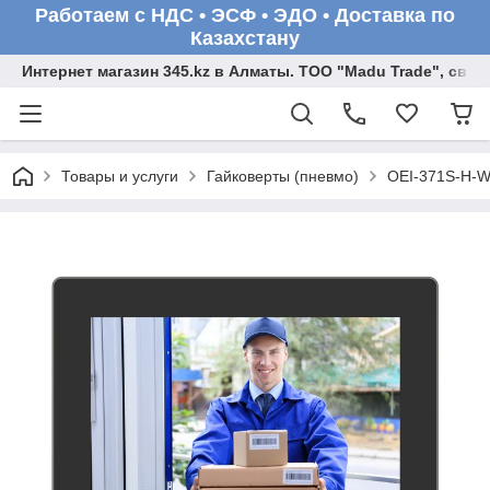
Работаем с НДС • ЭСФ • ЭДО • Доставка по
Казахстану
Интернет магазин 345.kz в Алматы. ТОО "Madu Trade", св
Товары и услуги
Гайковерты (пневмо)
OEI-371S-H-W