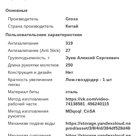
Основные
Производитель
Gross
Страна производитель
Китай
Пользовательские характеристики
Антизалипание
319
Антизалипание (Anti Stick)
27
Грузоподъемность, т
Зуев Алексей Сергеевич
Длина рукоятки молотков
250
Конструкция и дизайн
Нет
Кратность увеличения
Лом-гвоздодер - 1 шт
линзы
Материал биты
сталь
Метод изготовления
https://vk.com/video-
рабочей части
74138581_456240115
Метод изготовления
MDqcqI_CnSA
рукояток
Механизм подачи воды
https://storage.yandexcloud.net/
prod/asset/3/8/4/d/384df528d460
Механизм сцепления
https://storage.yandexcloud.net/