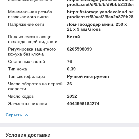
prod/asset/d/9/b/b/d9bbb2113ce
Минимальная резьба
https://storage.yandexcloud.net/
извлекаемого винта
prod/asset/8/a/a/2/8aa2a879b285
Напряжение сети
Лом-гвоздодёр мини, 250 x
21 x 9 мм Gross
Подача смазывающе-
Китай
охлаждающей жидкости
Регулировка защитного
8205598099
кожуха без ключа
Составных частей
76
Тип ножа
0,39
Тип светофильтра
Ручной инструмент
Число оборотов на первой
36
скорости
Число ходов
2052
Элементы питания
4044996164274
Скрыть
Условия доставки