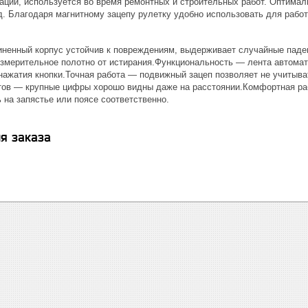
ции, используется во время ремонтных и строительных работ. Оптималь
.д. Благодаря магнитному зацепу рулетку удобно использовать для рабо
ненный корпус устойчив к повреждениям, выдерживает случайные паде
змерительное полотно от истирания.Функциональность — лента автомат
 нажатия кнопки.Точная работа — подвижный зацеп позволяет не учитыва
тов — крупные цифры хорошо видны даже на расстоянии.Комфортная ра
на запястье или поясе соответственно.
я заказа