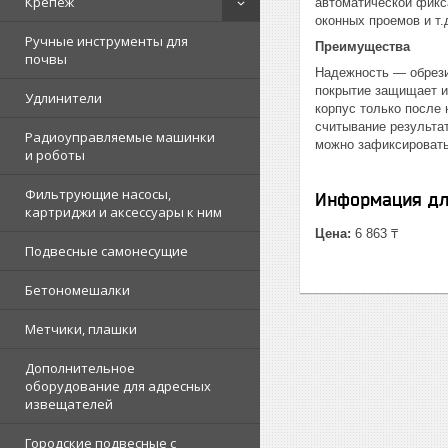
Крепеж
автоматической фикса
оконных проемов и т
Ручные инструменты для
Преимущества
почвы
Надежность — обрези
покрытие защищает и
Удлинители
корпус только после
считывание результа
Радиоуправляемые машинки
можно зафиксировать 
и роботы
Фильтрующие насосы,
Информация дл
картриджи и аксессуары к ним
Цена:
6 863 ₸
Подвесные самонесущие
Бетономешалки
Метчики, плашки
Дополнительное
оборудование для адресных
извещателей
Городские подвесные с