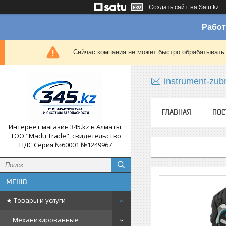
Создать сайт
на Satu.kz
Работ
Сейчас компания не может быстро обрабатывать 
instrument-zub
ГЛАВНАЯ
ПОС
Интернет магазин 345.kz в Алматы.
ТОО "Madu Trade", свидетельство
НДС Серия №60001 №1249967
★ Товары и услуги
Механизированные