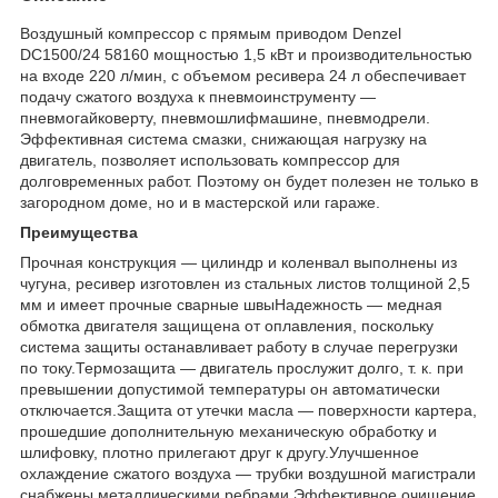
Воздушный компрессор с прямым приводом Denzel
DC1500/24 58160 мощностью 1,5 кВт и производительностью
на входе 220 л/мин, с объемом ресивера 24 л обеспечивает
подачу сжатого воздуха к пневмоинструменту —
пневмогайковерту, пневмошлифмашине, пневмодрели.
Эффективная система смазки, снижающая нагрузку на
двигатель, позволяет использовать компрессор для
долговременных работ. Поэтому он будет полезен не только в
загородном доме, но и в мастерской или гараже.
Преимущества
Прочная конструкция — цилиндр и коленвал выполнены из
чугуна, ресивер изготовлен из стальных листов толщиной 2,5
мм и имеет прочные сварные швыНадежность — медная
обмотка двигателя защищена от оплавления, поскольку
система защиты останавливает работу в случае перегрузки
по току.Термозащита — двигатель прослужит долго, т. к. при
превышении допустимой температуры он автоматически
отключается.Защита от утечки масла — поверхности картера,
прошедшие дополнительную механическую обработку и
шлифовку, плотно прилегают друг к другу.Улучшенное
охлаждение сжатого воздуха — трубки воздушной магистрали
снабжены металлическими ребрами.Эффективное очищение