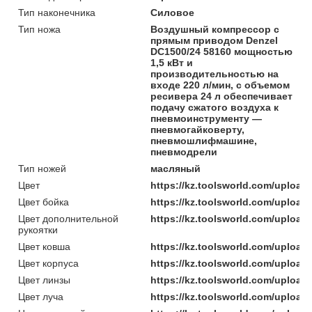
Тип наконечника
Силовое
Тип ножа
Воздушный компрессор с
прямым приводом Denzel
DC1500/24 58160 мощностью
1,5 кВт и
производительностью на
входе 220 л/мин, с объемом
ресивера 24 л обеспечивает
подачу сжатого воздуха к
пневмоинструменту —
пневмогайковерту,
пневмошлифмашине,
пневмодрели
Тип ножей
масляный
Цвет
https://kz.toolsworld.com/uploa
Цвет бойка
https://kz.toolsworld.com/uploa
Цвет дополнительной
https://kz.toolsworld.com/uplo
рукоятки
Цвет ковша
https://kz.toolsworld.com/uplo
Цвет корпуса
https://kz.toolsworld.com/uploa
Цвет линзы
https://kz.toolsworld.com/uplo
Цвет луча
https://kz.toolsworld.com/uploa