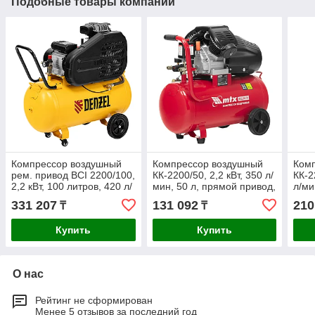
Подобные товары компании
Компрессор воздушный
Компрессор воздушный
Ком
рем. привод BCI 2200/100,
КК-2200/50, 2,2 кВт, 350 л/
КК-2
2,2 кВт, 100 литров, 420 л/
мин, 50 л, прямой привод,
л/ми
мин Denzel
масляный MTX
при
331 207
131 092
210
₸
₸
Купить
Купить
О нас
Рейтинг не сформирован
Менее 5 отзывов за последний год