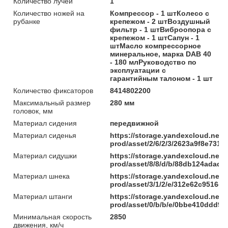
Количество лучей
1
Количество ножей на
Компрессор - 1 штКолесо с
рубанке
крепежом - 2 штВоздушный
фильтр - 1 штВиброопора с
крепежом - 1 штСапун - 1
штМасло компрессорное
минеральное, марка DAB 40
- 180 млРуководство по
эксплуатации с
гарантийным талоном - 1 шт
Количество фиксаторов
8414802200
Максимальный размер
280 мм
головок, мм
Материал сидения
передвижной
Материал сиденья
https://storage.yandexcloud.net/
prod/asset/2/6/2/3/2623a9f8e731
Материал сидушки
https://storage.yandexcloud.net/
prod/asset/8/8/d/b/88db124adad
Материал шнека
https://storage.yandexcloud.net/
prod/asset/3/1/2/e/312e62c9516
Материал штанги
https://storage.yandexcloud.net/
prod/asset/0/b/b/e/0bbe410ddd9
Минимальная скорость
2850
движения, км/ч