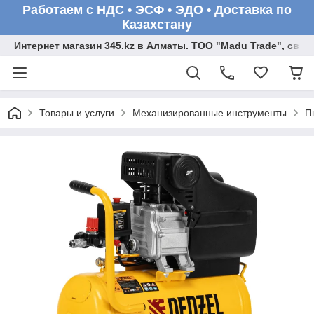
Работаем с НДС • ЭСФ • ЭДО • Доставка по
Казахстану
Интернет магазин 345.kz в Алматы. ТОО "Madu Trade", св
Товары и услуги
Механизированные инструменты
П