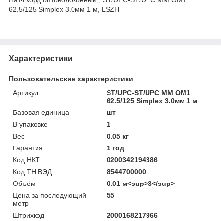
62.5/125 Simplex 3.0мм 1 м, LSZH
Характеристики
Пользовательские характеристики
Артикул
ST/UPC-ST/UPC MM OM1
62.5/125 Simplex 3.0мм 1 м
Базовая единица
шт
В упаковке
1
Вес
0.05 кг
Гарантия
1 год
Код НКТ
0200342194386
Код ТН ВЭД
8544700000
Объём
0.01 м<sup>3</sup>
Цена за последующий
55
метр
Штрихкод
2000168217966