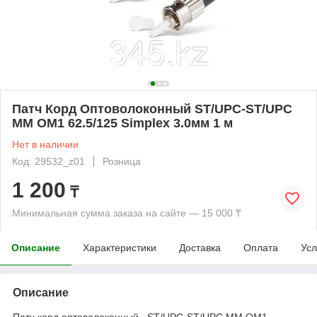
Патч Корд Оптоволоконный ST/UPC-ST/UPC
MM OM1 62.5/125 Simplex 3.0мм 1 м
Нет в наличии
Код: 29532_z01
Розница
1 200
₸
Минимальная сумма заказа на сайте — 15 000 ₸
Описание
Характеристики
Доставка
Оплата
Усл
Описание
Патч корд оптоволоконный,, ST/UPC-ST/UPC MM OM1