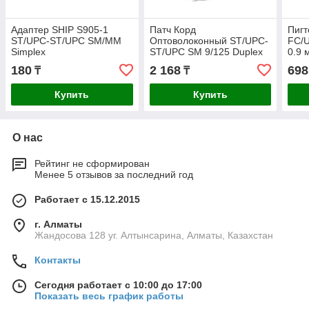
Адаптер SHIP S905-1
Патч Корд
Пигт
ST/UPC-ST/UPC SM/MM
Оптоволоконный ST/UPC-
FC/
Simplex
ST/UPC SM 9/125 Duplex
0.9 
3.0мм 2 м
180
2 168
698
₸
₸
Купить
Купить
О нас
Рейтинг не сформирован
Менее 5 отзывов за последний год
Работает с 15.12.2015
г. Алматы
Жандосова 128 уг. Алтынсарина, Алматы, Казахстан
Контакты
Сегодня работает с 10:00 до 17:00
Показать весь график работы