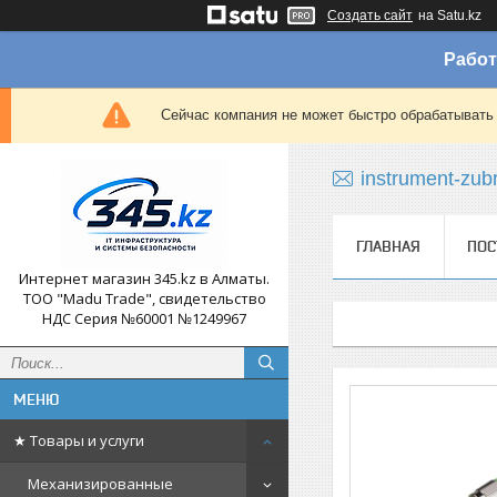
Создать сайт
на Satu.kz
Работ
Сейчас компания не может быстро обрабатывать 
instrument-zub
ГЛАВНАЯ
ПОС
Интернет магазин 345.kz в Алматы.
ТОО "Madu Trade", свидетельство
НДС Серия №60001 №1249967
★ Товары и услуги
Механизированные