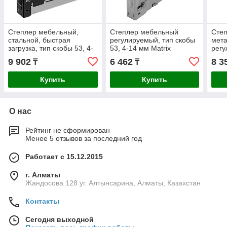
Степлер мебельный,
Степлер мебельный
Сте
стальной, быстрая
регулируемый, тип скобы
мет
загрузка, тип скобы 53, 4-
53, 4-14 мм Matrix
регу
14 мм, PRO Matrix
53, 
9 902
6 462
8 3
₸
₸
Prof
Купить
Купить
О нас
Рейтинг не сформирован
Менее 5 отзывов за последний год
Работает с 15.12.2015
г. Алматы
Жандосова 128 уг. Алтынсарина, Алматы, Казахстан
Контакты
Сегодня выходной