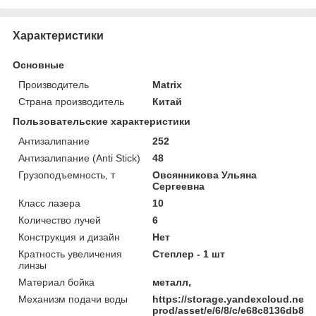
Характеристики
Основные
Производитель
Matrix
Страна производитель
Китай
Пользовательские характеристики
Антизалипание
252
Антизалипание (Anti Stick)
48
Грузоподъемность, т
Овсянникова Ульяна
Сергеевна
Класс лазера
10
Количество лучей
6
Конструкция и дизайн
Нет
Кратность увеличения
Степлер - 1 шт
линзы
Материал бойка
металл,
Механизм подачи воды
https://storage.yandexcloud.net/
prod/asset/e/6/8/c/e68c8136db8