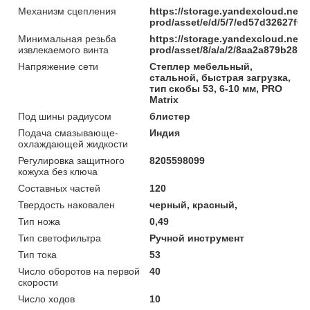
Механизм сцепления
https://storage.yandexcloud.net/
prod/asset/e/d/5/7/ed57d32627f
Минимальная резьба
https://storage.yandexcloud.net/
извлекаемого винта
prod/asset/8/a/a/2/8aa2a879b285
Напряжение сети
Степлер мебельный,
стальной, быстрая загрузка,
тип скобы 53, 6-10 мм, PRO
Matrix
Под шины радиусом
блистер
Подача смазывающе-
Индия
охлаждающей жидкости
Регулировка защитного
8205598099
кожуха без ключа
Составных частей
120
Твердость наковален
черный, красный,
Тип ножа
0,49
Тип светофильтра
Ручной инструмент
Тип тока
53
Число оборотов на первой
40
скорости
Число ходов
10