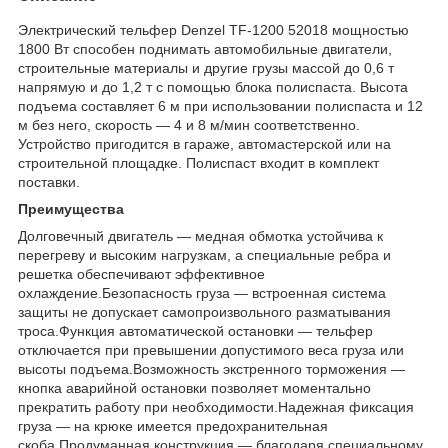
Электрический тельфер Denzel TF-1200 52018 мощностью
1800 Вт способен поднимать автомобильные двигатели,
строительные материалы и другие грузы массой до 0,6 т
напрямую и до 1,2 т с помощью блока полиспаста. Высота
подъема составляет 6 м при использовании полиспаста и 12
м без него, скорость — 4 и 8 м/мин соответственно.
Устройство пригодится в гараже, автомастерской или на
строительной площадке. Полиспаст входит в комплект
поставки.
Преимущества
Долговечный двигатель — медная обмотка устойчива к
перегреву и высоким нагрузкам, а специальные ребра и
решетка обеспечивают эффективное
охлаждение.Безопасность груза — встроенная система
защиты не допускает самопроизвольного разматывания
троса.Функция автоматической остановки — тельфер
отключается при превышении допустимого веса груза или
высоты подъема.Возможность экстренного торможения —
кнопка аварийной остановки позволяет моментально
прекратить работу при необходимости.Надежная фиксация
груза — на крюке имеется предохранительная
скоба.Продуманная конструкция — благодаря специальному