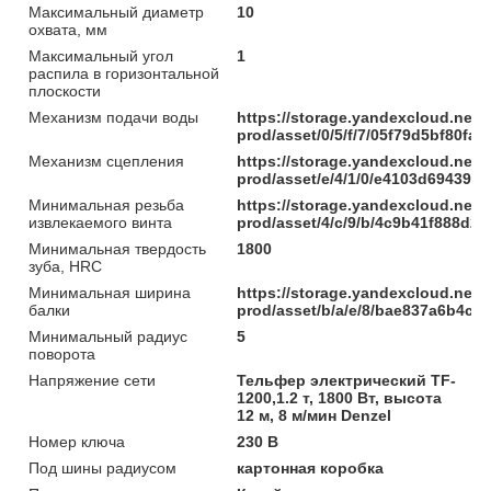
Максимальный диаметр
10
охвата, мм
Максимальный угол
1
распила в горизонтальной
плоскости
Механизм подачи воды
https://storage.yandexcloud.net/
prod/asset/0/5/f/7/05f79d5bf80f
Механизм сцепления
https://storage.yandexcloud.net/
prod/asset/e/4/1/0/e4103d694397
Минимальная резьба
https://storage.yandexcloud.net/
извлекаемого винта
prod/asset/4/c/9/b/4c9b41f888d
Минимальная твердость
1800
зуба, HRC
Минимальная ширина
https://storage.yandexcloud.net/
балки
prod/asset/b/a/e/8/bae837a6b4c
Минимальный радиус
5
поворота
Напряжение сети
Тельфер электрический TF-
1200,1.2 т, 1800 Вт, высота
12 м, 8 м/мин Denzel
Номер ключа
230 В
Под шины радиусом
картонная коробка