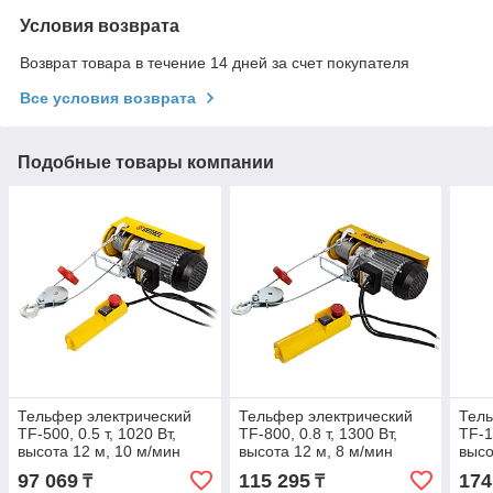
Условия возврата
Возврат товара в течение 14 дней за счет покупателя
Все условия возврата
Подобные товары компании
Тельфер электрический
Тельфер электрический
Тель
TF-500, 0.5 т, 1020 Вт,
TF-800, 0.8 т, 1300 Вт,
TF-1
высота 12 м, 10 м/мин
высота 12 м, 8 м/мин
высо
Denzel
Denzel
Denz
97 069
115 295
174
₸
₸