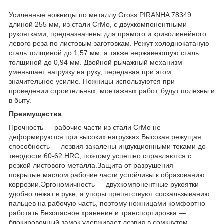
Усиленные ножницы по металлу Gross PIRANHA 78349
длиной 255 мм, из стали CrMo, с двухкомпонентными
рукоятками, предназначены для прямого и криволинейного
левого реза по листовым заготовкам. Режут холоднокатаную
сталь толщиной до 1,57 мм, а также нержавеющую сталь
толщиной до 0,94 мм. Двойной рычажный механизм
уменьшает нагрузку на руку, передавая при этом
значительное усилие. Ножницы используются при
проведении строительных, монтажных работ, будут полезны и
в быту.
Преимущества
Прочность — рабочие части из стали CrMo не
деформируются при высоких нагрузках.Высокая режущая
способность — лезвия закалены индукционными токами до
твердости 60-62 HRC, поэтому успешно справляются с
резкой листового металла.Защита от разрушения —
покрытые маслом рабочие части устойчивы к образованию
коррозии.Эргономичность — двухкомпонентные рукоятки
удобно лежат в руке, а упоры препятствуют соскальзыванию
пальцев на рабочую часть, поэтому ножницами комфортно
работать.Безопасное хранение и транспортировка —
блокировочный замок удерживает лезвия в сомкнутом