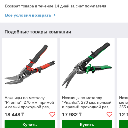
Возврат товара в течение 14 дней за счет покупателя
Все условия возврата
Подобные товары компании
Ножницы по металлу
Ножницы по металлу
Нож
"Piranha", 270 мм, прямой
"Piranha", 270 мм, прямой
мета
и левый проходной рез,
и правый проходной рез,
255 
сталь СrMo,
сталь СrMo,
СrMo
18 448
17 982
12 
₸
₸
руко
Купить
Купить