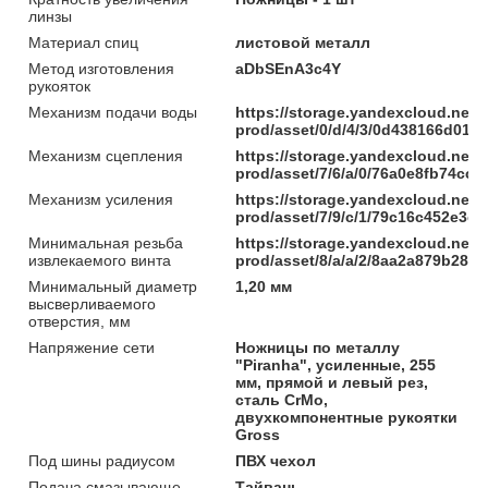
линзы
Материал спиц
листовой металл
Метод изготовления
aDbSEnA3c4Y
рукояток
Механизм подачи воды
https://storage.yandexcloud.net/
prod/asset/0/d/4/3/0d438166d01
Механизм сцепления
https://storage.yandexcloud.net/
prod/asset/7/6/a/0/76a0e8fb74cc
Механизм усиления
https://storage.yandexcloud.net/
prod/asset/7/9/c/1/79c16c452e3
Минимальная резьба
https://storage.yandexcloud.net/
извлекаемого винта
prod/asset/8/a/a/2/8aa2a879b285
Минимальный диаметр
1,20 мм
высверливаемого
отверстия, мм
Напряжение сети
Ножницы по металлу
"Piranha", усиленные, 255
мм, прямой и левый рез,
сталь СrMo,
двухкомпонентные рукоятки
Gross
Под шины радиусом
ПВХ чехол
Подача смазывающе-
Тайвань