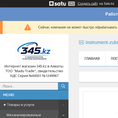
Создать сайт
на Satu.kz
Работ
Сейчас компания не может быстро обрабатывать 
instrument-zub
ГЛАВНАЯ
ПОС
Интернет магазин 345.kz в Алматы.
ТОО "Madu Trade", свидетельство
НДС Серия №60001 №1249967
★ Товары и услуги
Механизированные