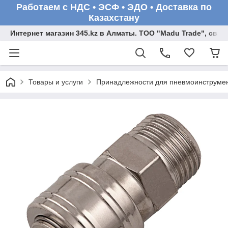
Работаем с НДС • ЭСФ • ЭДО • Доставка по
Казахстану
Интернет магазин 345.kz в Алматы. ТОО "Madu Trade", св
Товары и услуги
Принадлежности для пневмоинструме