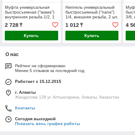
Муфта универсальная
Ниппель универсальный
Муф
быстросъемная ("мама")
быстросъемный ("папа")
быст
внутренняя резьба 1/2, 1
1/4, внешняя резьба, 2 шт,
3/8,
шт, Stels
Stels
шт, S
2 728
1 012
4 5
₸
₸
Купить
Купить
О нас
Рейтинг не сформирован
Менее 5 отзывов за последний год
Работает с 15.12.2015
г. Алматы
Жандосова 128 уг. Алтынсарина, Алматы, Казахстан
Контакты
Сегодня выходной
Показать весь график работы