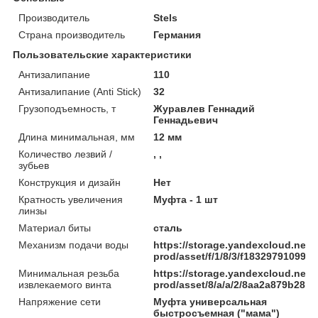
Производитель
Stels
Страна производитель
Германия
Пользовательские характеристики
Антизалипание
110
Антизалипание (Anti Stick)
32
Грузоподъемность, т
Журавлев Геннадий
Геннадьевич
Длина минимальная, мм
12 мм
Количество лезвий /
, ,
зубьев
Конструкция и дизайн
Нет
Кратность увеличения
Муфта - 1 шт
линзы
Материал биты
сталь
Механизм подачи воды
https://storage.yandexcloud.net/
prod/asset/f/1/8/3/f18329791099
Минимальная резьба
https://storage.yandexcloud.net/
извлекаемого винта
prod/asset/8/a/a/2/8aa2a879b285
Напряжение сети
Муфта универсальная
быстросъемная ("мама")