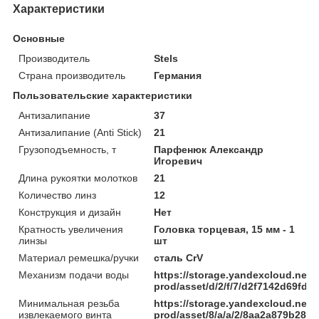
Характеристики
Основные
Производитель
Stels
Страна производитель
Германия
Пользовательские характеристики
Антизалипание
37
Антизалипание (Anti Stick)
21
Грузоподъемность, т
Парфенюк Александр
Игоревич
Длина рукоятки молотков
21
Количество линз
12
Конструкция и дизайн
Нет
Кратность увеличения
Головка торцевая, 15 мм - 1
линзы
шт
Материал ремешка/ручки
сталь CrV
Механизм подачи воды
https://storage.yandexcloud.net/
prod/asset/d/2/f/7/d2f7142d69f
Минимальная резьба
https://storage.yandexcloud.net/
извлекаемого винта
prod/asset/8/a/a/2/8aa2a879b285