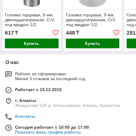
Головка торцевая, 8 мм,
Головка торцевая, 9 мм,
Голо
двенадцатигранная, CrV,
двенадцатигранная, CrV,
двен
под квадрат 1/2,
под квадрат 1/2,
под 
хромированная Stels
хромированная Stels
хром
617
448
281
₸
₸
Купить
Купить
О нас
Рейтинг не сформирован
Менее 5 отзывов за последний год
Работает с 15.12.2015
г. Алматы
Жандосова 128 уг. Алтынсарина, Алматы, Казахстан
Контакты
Сегодня работает с 10:00 до 17:00
Показать весь график работы