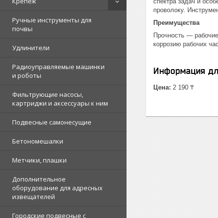
Крепеж
спектра задач и осо
проволоку. Инструме
Ручные инструменты для
Преимущества
почвы
Прочность — рабочие
коррозию рабочих ча
Удлинители
Радиоуправляемые машинки
Информация дл
и роботы
Цена:
2 190 ₸
Фильтрующие насосы,
картриджи и аксессуары к ним
Подвесные самонесущие
Бетономешалки
Метчики, плашки
Дополнительное
оборудование для адресных
извещателей
Городские подвесные с