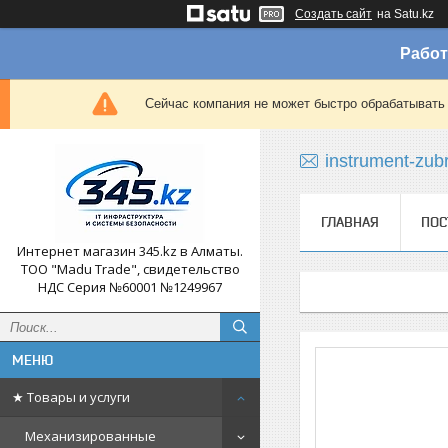
Создать сайт
на Satu.kz
Работ
Сейчас компания не может быстро обрабатывать 
instrument-zub
ГЛАВНАЯ
ПОС
Интернет магазин 345.kz в Алматы.
ТОО "Madu Trade", свидетельство
НДС Серия №60001 №1249967
★ Товары и услуги
Механизированные