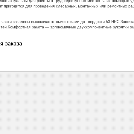
бенно актуальны для работы в труднодоступных местах. С их помощью уд
нт пригодится для проведения слесарных, монтажных или ремонтных раб
 части закалены высокочастотными токами до твердости 53 HRC.Защит
стей.Комфортная работа — эргономичные двухкомпонентные рукоятки о
я заказа