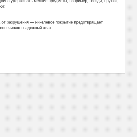
обно удерживать мелкие предметы, например, гвозди, прутки,
от.
а от разрушения — никелевое покрытие предотвращает
беспечивают надежный хват.