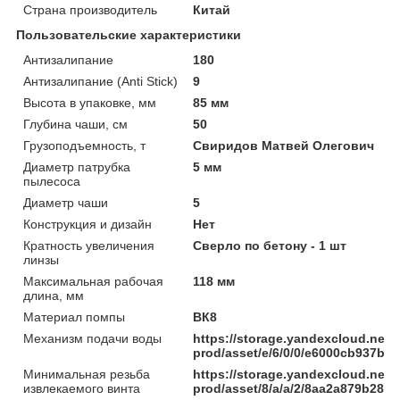
Страна производитель
Китай
Пользовательские характеристики
Антизалипание
180
Антизалипание (Anti Stick)
9
Высота в упаковке, мм
85 мм
Глубина чаши, см
50
Грузоподъемность, т
Свиридов Матвей Олегович
Диаметр патрубка
5 мм
пылесоса
Диаметр чаши
5
Конструкция и дизайн
Нет
Кратность увеличения
Сверло по бетону - 1 шт
линзы
Максимальная рабочая
118 мм
длина, мм
Материал помпы
ВК8
Механизм подачи воды
https://storage.yandexcloud.net/
prod/asset/e/6/0/0/e6000cb937b
Минимальная резьба
https://storage.yandexcloud.net/
извлекаемого винта
prod/asset/8/a/a/2/8aa2a879b285