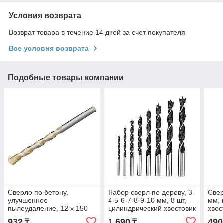
Условия возврата
Возврат товара в течение 14 дней за счет покупателя
Все условия возврата
Подобные товары компании
Сверло по бетону,
Набор сверл по дереву, 3-
Свер
улучшенное
4-5-6-7-8-9-10 мм, 8 шт,
мм, 
пылеудаление, 12 х 150
цилиндрический хвостовик
хвос
мм, цилиндрический
Sparta
932
1 690
490
₸
₸